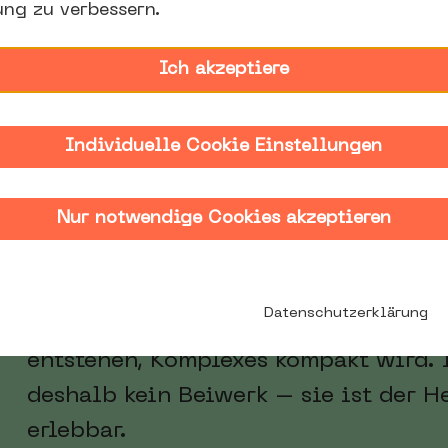
ung zu verbessern.
Vergangenheit leben
Ich akzeptiere
vorstellbar.
Individuelle Cookie Einstellungen
Nur notwendige Cookies akzeptieren
In Zeiten des Wandels suchen viele 
Zugehörigkeit. Kultur kann genau das 
Datenschutzerklärung
aus Vielfalt Verbundenheit wächst, a
entstehen, Komplexes kompakt wird. 
deshalb kein Beiwerk – sie ist der H
erlebbar.