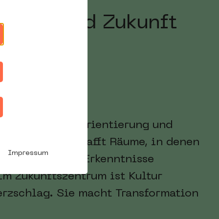
dig – und Zukunft
Menschen nach Orientierung und
leisten: Sie schafft Räume, in denen
Impressum
us Erfahrungen Erkenntnisse
Im Zukunftszentrum ist Kultur
erzschlag. Sie macht Transformation