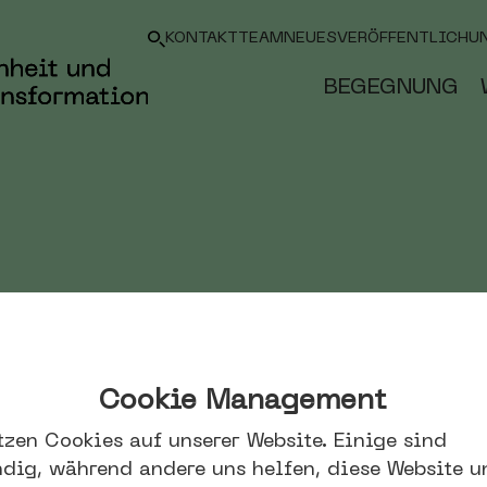
KONTAKT
TEAM
NEUES
VERÖFFENTLICHU
BEGEGNUNG
EIN ORT DER KU
Cookie Management
Kultur ist der Herzs
tzen Cookies auf unserer Website. Einige sind
dig, während andere uns helfen, diese Website u
Zukunftszentrums. H