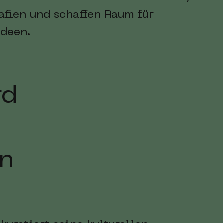
afien und schaffen Raum für
deen.
rd
on