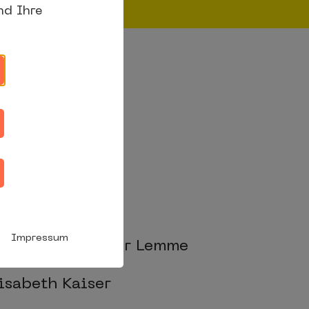
nd Ihre
nheit und
bH
Impressum
hneider und Holger Lemme
lisabeth Kaiser