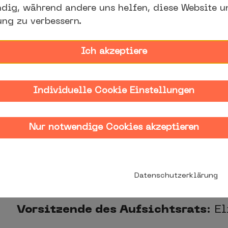
dig, während andere uns helfen, diese Website u
ung zu verbessern.
Ich akzeptiere
Zukunftszentrum für Deutsche Ei
Europäische Transformation gGm
Individuelle Cookie Einstellungen
Hansering 19
Nur notwendige Cookies akzeptieren
06108 Halle (Saale)
kontakt@zukunftszentrum.info
Datenschutzerklärung
Geschäftsführung
: Dr. Uta Bretsc
Vorsitzende des Aufsichtsrats
: E