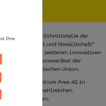
 Europa – an der Schnittstelle der
nd Ihre
chaft, Wirtschaft und Gesellschaft“
m gemeinsam mit weiteren innovativen
ni 2026 auf dem Sommerfest der
t bei der Europäischen Union.
 das Kongresszentrum Area 42 in
es Programm mit zahlreichen
den Redebeiträgen.