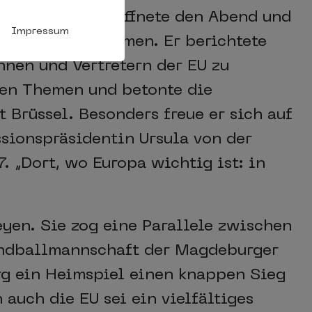
ven Schulze eröffnete den Abend und
Impressum
ptstadt willkommen. Er berichtete
nnen und Vertretern der EU zu
hen Themen und betonte die
 Brüssel. Besonders freue er sich auf
ionspräsidentin Ursula von der
 „Dort, wo Europa wichtig ist: in
eyen. Sie zog eine Parallele zwischen
andballmannschaft der Magdeburger
g ein Heimspiel einen knappen Sieg
uch die EU sei ein vielfältiges