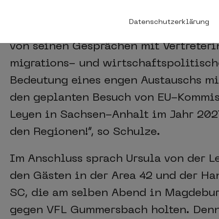
Sachsen-Anhalts Ministerpräsident S
Datenschutzerklärung
hieß die Gäste in der belgischen Hau
von seinen Gesprächen mit Vertreteri
migrations- und wirtschaftspolitisc
Bedeutung eines engen Austauschs mit
den geplanten Besuch von EU-Kommiss
Leyen in Sachsen-Anhalt im Jahr 2027.
den Regionen!“, so Schulze.
Im Anschluss sprach Ursula von der L
den Gästen in der Area 42 und der H
SC, die am selben Abend in Magdebur
gegen VFL Gummersbach holten. Denn a