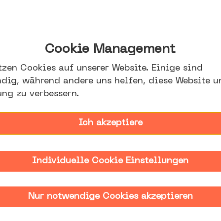
Anhalt.
Cookie Management
tzen Cookies auf unserer Website. Einige sind
Unter dem Motto „Halle (Saale) trifft
dig, während andere uns helfen, diese Website u
digitalen Transformation von Wissens
ung zu verbessern.
präsentierte sich das Zukunftszentru
Ich akzeptiere
Projekten aus Halle (Saale) am 3. Ju
Vertretung des Landes Sachsen-Anhal
Individuelle Cookie Einstellungen
Es fanden rund 400 Gäste den Weg in
Brüssel. Sie erwartete ein vielfältig
Nur notwendige Cookies akzeptieren
Ausstellenden sowie drei inspirieren